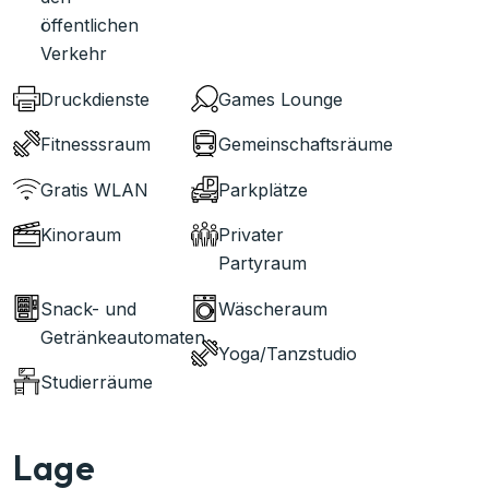
öffentlichen
Verkehr
Druckdienste
Games Lounge
Fitnesssraum
Gemeinschaftsräume
Gratis WLAN
Parkplätze
Kinoraum
Privater
Partyraum
Snack- und
Wäscheraum
Getränkeautomaten
Yoga/Tanzstudio
Studierräume
Lage