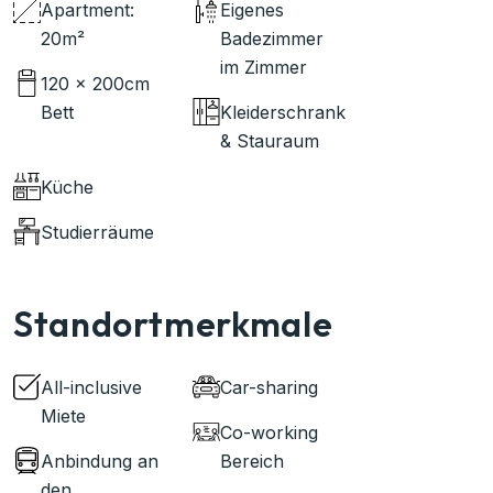
Apartment:
Eigenes
20m²
Badezimmer
im Zimmer
120 x 200cm
Bett
Kleiderschrank
& Stauraum
Küche
Studierräume
Standortmerkmale
All-inclusive
Car-sharing
Miete
Co-working
Anbindung an
Bereich
den