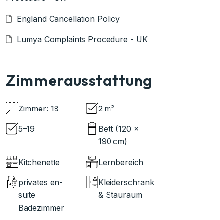
England Cancellation Policy
Lumya Complaints Procedure - UK
Zimmerausstattung
Zimmer: 18
2 m²
5–19
Bett (120 ×
190 cm)
Kitchenette
Lernbereich
privates en-
Kleiderschrank
suite
& Stauraum
Badezimmer