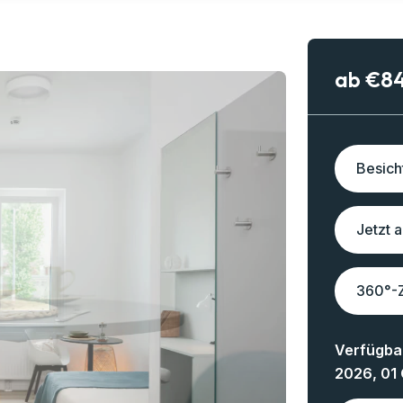
ab €8
Besich
Jetzt 
360°-
Verfügbar
2026, 01 