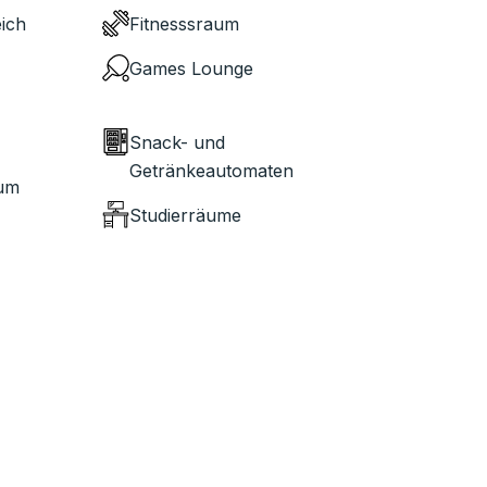
ich
Fitnesssraum
Games Lounge
Snack- und
Getränkeautomaten
aum
Studierräume