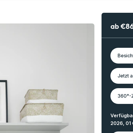
ab €8
Besich
Jetzt 
360°-
Verfügbar
2026, 01 