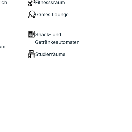
ich
Fitnesssraum
Games Lounge
Snack- und
Getränkeautomaten
aum
Studierräume