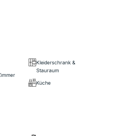
Kleiderschrank &
Stauraum
Zimmer
Küche