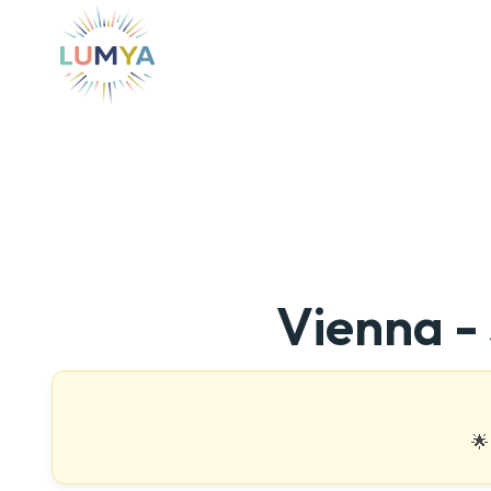
Vienna -
🌟